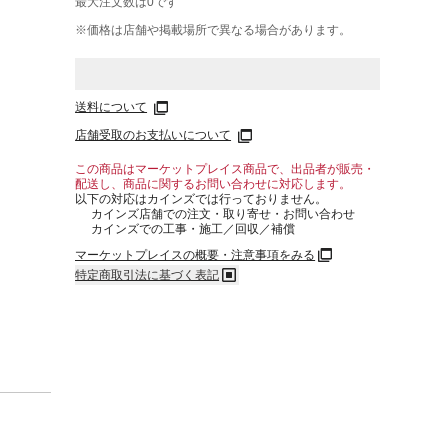
最大注文数は
0
です
※価格は​店舗や​掲載場所で​異なる​場合が​あります。
送料について
店舗受取のお支払いについて
この商品はマーケットプレイス商品で、出品者が販売・
配送し、商品に関するお問い合わせに対応します。
以下の対応はカインズでは行っておりません。
カインズ店舗での注文・取り寄せ・お問い合わせ
カインズでの工事・施工／回収／補償
マーケットプレイスの概要・注意事項をみる
特定商取引法に基づく表記