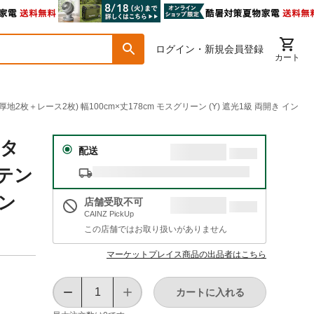
ログイン・新規会員登録
カート
枚＋レース2枚) 幅100cm×丈178cm モスグリーン (Y) 遮光1級 両開き イン
 タ
配送
ーテン
ーン
店舗受取不可
CAINZ PickUp
この店舗ではお取り扱いがありません
マーケットプレイス商品の出品者はこちら
カートに入れる