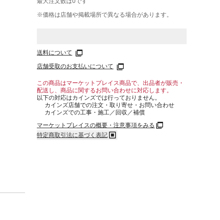
最大注文数は
0
です
※価格は​店舗や​掲載場所で​異なる​場合が​あります。
送料について
店舗受取のお支払いについて
この商品はマーケットプレイス商品で、出品者が販売・
配送し、商品に関するお問い合わせに対応します。
以下の対応はカインズでは行っておりません。
カインズ店舗での注文・取り寄せ・お問い合わせ
カインズでの工事・施工／回収／補償
マーケットプレイスの概要・注意事項をみる
特定商取引法に基づく表記