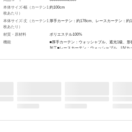
本体サイズ-幅（カーテン1
約100cm
枚あたり）
本体サイズ-丈（カーテン1
厚手カーテン：約178cm、レースカーテン：約17
枚あたり）
材質・原材料
ポリエステル100%
機能
■厚手カーテン：ウォッシャブル、遮光1級、形
加工■レースカーテン：ウォッシャブル、UVカ
ミラーレース、防視認性、断熱、保温効果
特徴
【厚地カーテン】遮光等級は1級！しっかり遮
くれるので、寝室にもオススメです。形状記憶
施されているので、ウェーブが長持ちします。
スカーテン】ミラー効果でプライバシー保護に
ます。昼も夜も外から室内が見えにくくなる為
沿いにお住まいの方や1人暮らしの方にオススメ
カット機能も付いているので家具やフローリン
焼けも防げます。
お手入れ方法
洗濯機で洗えます。（洗濯の際は必ずフックを
し、洗濯ネットへ入れてください。）
ご使用上の注意
画像を確認してください。
付属品
タッセル、アジャスターフック