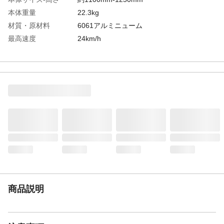
本体重量
22.3kg
材質・原材料
6061アルミニューム
最高速度
24km/h
最大航続距離
55-60km
バッテリー容量
48V/7.8Ah
定格出力
250ｗ
タイヤサイズ
20＊2.125インチ
商品説明