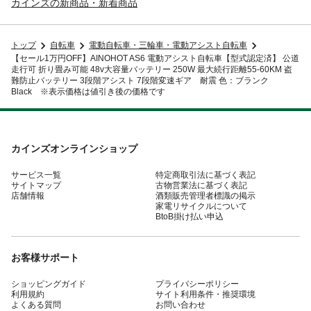
カインズの新商品・新着商品
トップ
自転車
電動自転車・三輪車・電動アシスト自転車
【セール1万円OFF】AINOHOT AS6 電動アシスト自転車【型式認定済】 公道
走行可 折り畳み可能 48v大容量バッテリー 250W 最大続行距離55-60KM 盗
難防止バッテリー 3段階アシスト 7段階変速ギア 耐震 色：ブランク
Black ※表示価格は値引き後の価格です
カインズオンラインショップ
サービス一覧
特定商取引法に基づく表記
サイトマップ
古物営業法に基づく表記
店舗情報
酒類販売管理者標識の掲示
家電リサイクルについて
BtoB掛け払い申込
お客様サポート
ショッピングガイド
プライバシーポリシー
利用規約
サイト利用条件・推奨環境
よくある質問
お問い合わせ