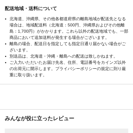
90cm×60cm×45cm■収納時：
配送地域・送料について
90cm×23cm×12cm■重量（約） 7.4kg■材質
天然木（ブナ材）他■耐荷重 10kg■付属品
北海道、沖縄県、その他各都道府県の離島地域が配送先となる
テーブル本体 / キャップ / 収納バッグ / 取扱
場合は、地域配送料（北海道：500円、沖縄県およびその他離
説明書(日本語)
島：1,700円）がかかります。これら以外の配送地域でも、一部
メーカーサポートに
本製品にメーカー保証はございません。
商品において追加送料が発生する場合がございます。
ついて
離島の場合、配送日を指定しても指定日通り届かない場合がご
【注意事項1】
本製品は天然木を使用しているため、製品
ざいます。
の性質上、天板や脚フレームに木目のム
別送品は、北海道・沖縄・離島への配送は致しかねます。
ラ、小さな傷、欠け、ささくれ（バリ）、
ご入力いただいたお届け先名、住所、電話番号をカインズ以外
小さな亀裂などが見られる場合がございま
の出荷元に開示します。プライバシーポリシーの規定に則り厳
す。また、金具部分等には製造工程上の個
重に取り扱います。
体差が生じる場合がございます。これらは
【注意事項2】
製品仕様の範囲内となりますため、上記理
由による返品・交換はお受けできかねま
す。あらかじめご了承のうえお買い求めく
ださい。
みんなが役に立ったレビュー