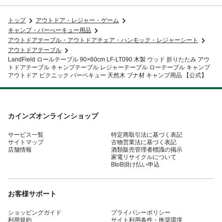
トップ
アウトドア・レジャー・ゲーム
キャンプ・バーべーキュー用品
アウトドアテーブル・アウトドアチェア・ハンモック・レジャーシート
アウトドアテーブル
LandField ロールテーブル 90×60cm LF-LT090 木製 ウッド 折りたたみ アウ
トドアテーブル キャンプテーブル レジャーテーブル ローテーブル キャンプ
アウトドア ピクニック バーベキュー 天然木 ブナ材 キャンプ用品 【公式】
カインズオンラインショップ
サービス一覧
特定商取引法に基づく表記
サイトマップ
古物営業法に基づく表記
店舗情報
酒類販売管理者標識の掲示
家電リサイクルについて
BtoB掛け払い申込
お客様サポート
ショッピングガイド
プライバシーポリシー
利用規約
サイト利用条件・推奨環境