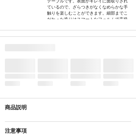
テーブルです。表面がキレイに面取りされ
ているので、ざらつきがなくなめらかな手
触りを楽しむことができます。細部までこ
だわった造りはスマートなフォルムで高級
感があります。天板高は45cm、地面から天
板までの高さをロースタイルに設定するこ
とで、長時間座っていても疲れにくく、ゆ
ったりした時間を過ごすことができます。
商品説明2
組み立てもとっても簡単！秘密は2つにばら
せるロール式の天板と組み立て式のフレー
ムにあります。女性でもらくらく2分ほどで
組み立てができます（組み立て画像参
照）。コンパクトに収納できるのも魅力。
付属の収納バッグに入れて簡単に持ち運ぶ
ことができます。
商品説明3
アウトドアで使用する以外にも日常のイン
テリアとして室内使用することもできま
商品説明
す。美しい木目の天然木はどんな空間にも
マッチします。組み立てが簡単で収納に場
所もとらないので、来客時用のテーブルと
して備えておくのもおすすめです。
注意事項
仕様
■外形寸法（約） 使用時：