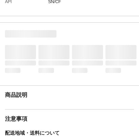
API
SN/CF
商品画像
商品画像はイメージです。パッケージデザ
インは変更になる場合がございます。
返品・交換について
輸送時にオイル缶やボトルに傷や凹みが付
くことがございます。使用上問題ない外見
の不良につきましてはクレーム対象外とさ
せていただきます。お客様のご都合による
返品・交換は承っておりません。
状態
新品
商品説明
注意事項
配送地域・送料について