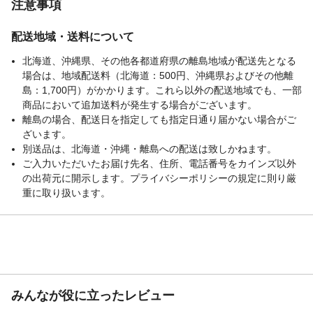
め、引き出し手前にスペースを5cm以上取
注意事項
れる場所に設置してください。
JANコード
4511515044374
配送地域・送料について
カラー
ピュアホワイト
北海道、沖縄県、その他各都道府県の離島地域が配送先となる
場合は、地域配送料（北海道：500円、沖縄県およびその他離
島：1,700円）がかかります。これら以外の配送地域でも、一部
商品において追加送料が発生する場合がございます。
離島の場合、配送日を指定しても指定日通り届かない場合がご
ざいます。
別送品は、北海道・沖縄・離島への配送は致しかねます。
ご入力いただいたお届け先名、住所、電話番号をカインズ以外
の出荷元に開示します。プライバシーポリシーの規定に則り厳
重に取り扱います。
みんなが役に立ったレビュー