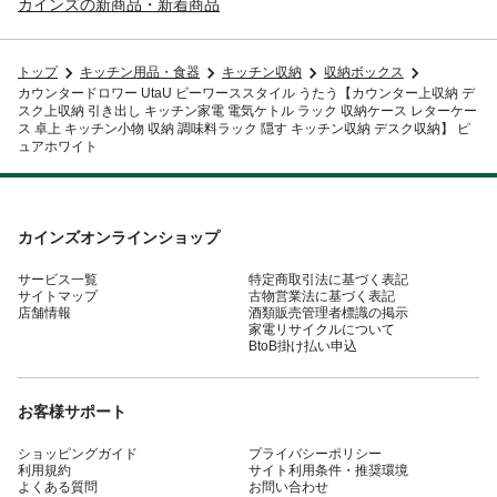
カインズの新商品・新着商品
トップ
キッチン用品・食器
キッチン収納
収納ボックス
カウンタードロワー UtaU ビーワーススタイル うたう【カウンター上収納 デ
スク上収納 引き出し キッチン家電 電気ケトル ラック 収納ケース レターケー
ス 卓上 キッチン小物 収納 調味料ラック 隠す キッチン収納 デスク収納】 ピ
ュアホワイト
カインズオンラインショップ
サービス一覧
特定商取引法に基づく表記
サイトマップ
古物営業法に基づく表記
店舗情報
酒類販売管理者標識の掲示
家電リサイクルについて
BtoB掛け払い申込
お客様サポート
ショッピングガイド
プライバシーポリシー
利用規約
サイト利用条件・推奨環境
よくある質問
お問い合わせ