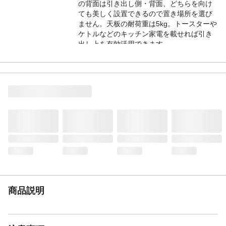
の背面は引き出し側・背面、どちらを向け
ても美しく設置できるので置き場所を選び
ません。天板の耐荷重は5kg。トースターや
ケトルなどのキッチン家電を載せれば引き
出し上を有効活用できます。
サイズ（重量）
本体：約W40.2×D31.3×H15.0cm 天板平
面：約W36.0×D28.0cm（約4.64kg）
内寸サイズ
内トレイ：約W38.7×D25.7×H1.0cm 引き出
し：約W37.0×D24.7×H8.7cm(内トレイなし
H12.8cm)
材質（生産国）
本体：スチール(エポキシ樹脂粉体塗装) 取
っ手：ステンレススチール 滑り止め クッシ
ョンシート：シリコーンゴム 内トレイ：ポ
リプロピレン ストッパークッション：フェ
ルト ローラー：ポリアセタール（中国製）
耐荷重
天板：約5kg 引き出し：約3kg 内トレイ：
約0.5kg
商品説明
シリーズ
UtaU(うたう)
メーカー
ビーワーススタイル
備考
○ 前倒れ防止ストッパーが付いているた