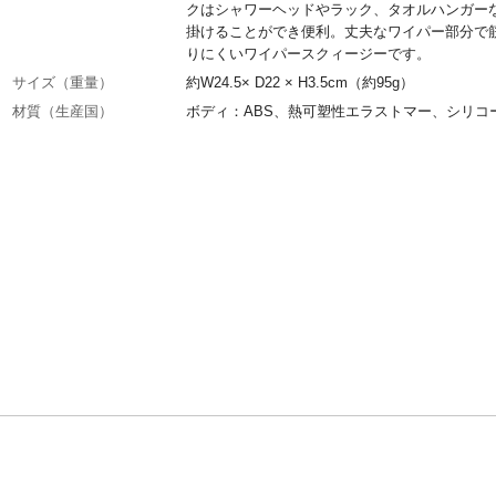
クはシャワーヘッドやラック、タオルハンガー
掛けることができ便利。丈夫なワイパー部分で
りにくいワイパースクィージーです。
サイズ（重量）
約W24.5× D22 × H3.5cm（約95g）
材質（生産国）
ボディ：ABS、熱可塑性エラストマー、シリコ
ム（中国製）
ブランド
OXO(オクソー)
JANコード
0719812041742