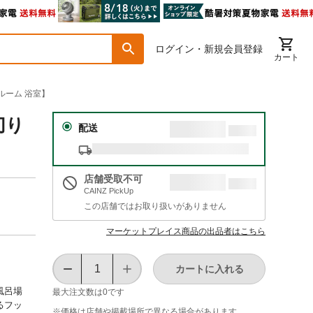
ログイン・新規会員登録
カート
スルーム 浴室】
切り
配送
店舗受取不可
CAINZ PickUp
この店舗ではお取り扱いがありません
マーケットプレイス商品の出品者はこちら
カートに入れる
風呂場
最大注文数は
0
です
るフッ
※価格は​店舗や​掲載場所で​異なる​場合が​あります。