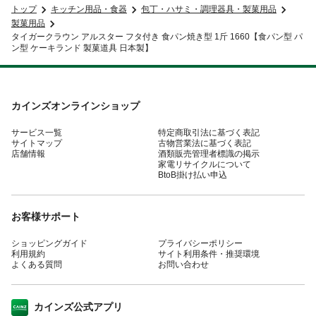
トップ
キッチン用品・食器
包丁・ハサミ・調理器具・製菓用品
製菓用品
タイガークラウン アルスター フタ付き 食パン焼き型 1斤 1660【食パン型 パ
ン型 ケーキランド 製菓道具 日本製】
カインズオンラインショップ
サービス一覧
特定商取引法に基づく表記
サイトマップ
古物営業法に基づく表記
店舗情報
酒類販売管理者標識の掲示
家電リサイクルについて
BtoB掛け払い申込
お客様サポート
ショッピングガイド
プライバシーポリシー
利用規約
サイト利用条件・推奨環境
よくある質問
お問い合わせ
カインズ公式アプリ