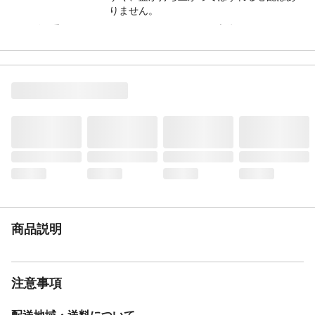
りません。
サイズ（重量）
W215×D115×H110mm (本体のみ：
W192×D96×H97mm)（498g）
容量
1800ml
材質
スチール(アルミメッキ)
製造
タイガークラウン 日本製
注意事項
●初めてお使いになる時、製品をよく洗って
からお使いください。 ●ご使用後は水洗い
せずに、汚れ等をきれいに拭き取り、食用
油等を隅々まで軽く塗ってから収納してく
ださい。 ●食器洗浄機、食器乾燥機には入
れないでください。
JANコード
4904940016601
商品説明
注意事項