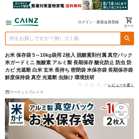
ログイン・新規会員登録
カート
お米 保存袋 5～10kg袋用 2枚入 脱酸素剤付属 真空パック
米ガードミニ 無酸素 アルミ製 長期保存 酸化防止 防虫 防
カビ 光遮断 白米 玄米 長持ち 密閉袋 米保存袋 長期保存袋
鮮度保持袋 真空 光遮断 虫除け 環境技研
レビューを書く
マーケットプレイス