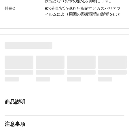
状態となりお米の酸化を抑制します。
特長2
■水分量安定/優れた密閉性とガスバリアフ
ィルムにより周囲の湿度環境の影響をほと
んど受けません。入れた時の含水率をキー
プするので品質が格段に安定します。
特長3
■防虫・防カビ効果/袋内が真空・無酸素状
態になりますので、コゾウムシ等の害虫や
害虫の卵も死滅。殺虫剤も不要で安心安全
です。カビ増殖の抑制効果もあります。■水
没被害等からお米を守る/万一の水害でも極
厚ガスバリアフィルムだから、水没しても
お米は濡れません。大切なお米を水害から
も守ります。
仕様
■サイズ 43cm×60cm■材質 ポリエチレン・
アルミナ含む6層構造■付属品 脱酸素剤×2
個、スライダー（ジッパー留め具）×1個
商品説明
注意事項