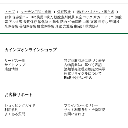
トップ
キッチン用品・食器
保存容器
米びつ・おひつ・米とぎ
お米 保存袋 5～10kg袋用 2枚入 脱酸素剤付属 真空パック 米ガードミニ 無酸
素 アルミ製 長期保存 酸化防止 防虫 防カビ 光遮断 白米 玄米 長持ち 密閉袋
米保存袋 長期保存袋 鮮度保持袋 真空 光遮断 虫除け 環境技研
カインズオンラインショップ
サービス一覧
特定商取引法に基づく表記
サイトマップ
古物営業法に基づく表記
店舗情報
酒類販売管理者標識の掲示
家電リサイクルについて
BtoB掛け払い申込
お客様サポート
ショッピングガイド
プライバシーポリシー
利用規約
サイト利用条件・推奨環境
よくある質問
お問い合わせ