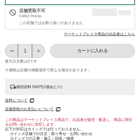
店舗受取不可
CAINZ PickUp
この店舗ではお取り扱いがありません
マーケットプレイス商品の出品者はこちら
カートに入れる
最大注文数は
0
です
※価格は​店舗や​掲載場所で​異なる​場合が​あります。
個別送料 500円(1個あたり)
送料について
店舗受取のお支払いについて
この商品はマーケットプレイス商品で、出品者が販売・配送し、商品に関す
るお問い合わせに対応します。
以下の対応はカインズでは行っておりません。
カインズ店舗での注文・取り寄せ・お問い合わせ
カインズでの工事・施工／回収／補償