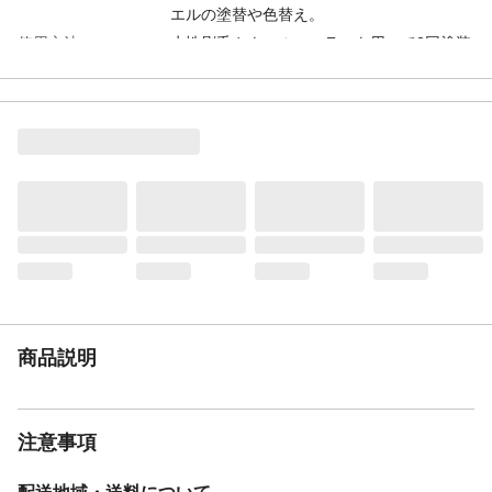
エルの塗替や色替え。
使用方法
水性刷毛やウールローラーを用いて2回塗装
します。塗り重ねる間隔は1回目がよく乾い
てから塗ってください(気温20℃で2時間以
上)。
塗布量
1㎡当たり2回塗装して約0.3Kg使用します。
2回塗装して15Kgで50㎡、4Kgで14㎡塗装
できます。（アスファルトシングルは半減
します）（銀黒は中塗グレー１回 上塗１
回）屋根の形状と面積
希釈
水で5～10%希釈します。
注意事項
カラーベストやコロニアルを塗装する場合
は、瓦の重なり合った部分を塗料で塞ぐと
漏水の原因になりますので、上塗の前に縁
切り部材(タスペーサー)を挿入するか、完成
商品説明
後にエンカッターで縁切りを行ってくださ
い。カラーベスト屋根の金属製棟包み板
は、錆が発生していなければ、軽くサンデ
ィングして上塗塗料を塗装してください。
注意事項
湿度の高い時や20℃以下の場合は塗装でき
ません。