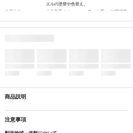
エルの塗替や色替え。
使用方法
水性刷毛やウールローラーを用いて2回塗装
します。塗り重ねる間隔は1回目がよく乾い
てから塗ってください(気温20℃で2時間以
上)。
塗布量
1㎡当たり2回塗装して約0.3Kg使用します。
2回塗装して15Kgで50㎡、4Kgで14㎡塗装
できます。（アスファルトシングルは半減
します）（銀黒は中塗グレー１回 上塗１
回）屋根の形状と面積
希釈
水で5～10%希釈します。
注意事項
カラーベストやコロニアルを塗装する場合
は、瓦の重なり合った部分を塗料で塞ぐと
漏水の原因になりますので、上塗の前に縁
切り部材(タスペーサー)を挿入するか、完成
商品説明
後にエンカッターで縁切りを行ってくださ
い。カラーベスト屋根の金属製棟包み板
は、錆が発生していなければ、軽くサンデ
ィングして上塗塗料を塗装してください。
注意事項
湿度の高い時や26℃以下の場合は塗装でき
ません。