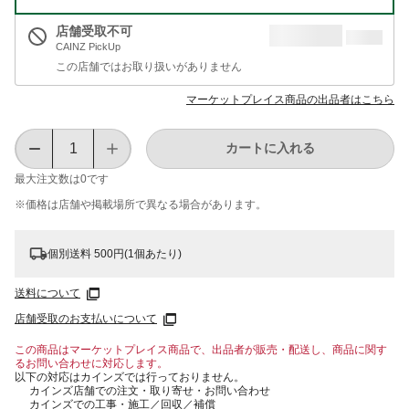
店舗受取不可
CAINZ PickUp
この店舗ではお取り扱いがありません
マーケットプレイス商品の出品者はこちら
カートに入れる
最大注文数は
0
です
※価格は​店舗や​掲載場所で​異なる​場合が​あります。
個別送料 500円(1個あたり)
送料について
店舗受取のお支払いについて
この商品はマーケットプレイス商品で、出品者が販売・配送し、商品に関す
るお問い合わせに対応します。
以下の対応はカインズでは行っておりません。
カインズ店舗での注文・取り寄せ・お問い合わせ
カインズでの工事・施工／回収／補償