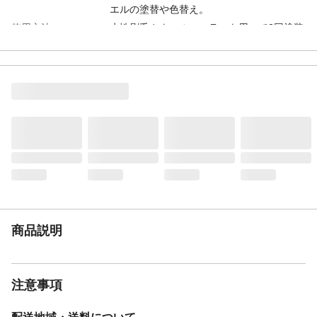
エルの塗替や色替え。
使用方法
水性刷毛やウールローラーを用いて2回塗装
します。塗り重ねる間隔は1回目がよく乾い
てから塗ってください(気温20℃で2時間以
上)。
塗布量
1㎡当たり2回塗装して約0.3Kg使用します。
2回塗装して15Kgで50㎡、4Kgで14㎡塗装
できます。（アスファルトシングルは半減
します）（銀黒は中塗グレー１回 上塗１
回）屋根の形状と面積
希釈
水で5～10%希釈します。
注意事項
カラーベストやコロニアルを塗装する場合
は、瓦の重なり合った部分を塗料で塞ぐと
漏水の原因になりますので、上塗の前に縁
切り部材(タスペーサー)を挿入するか、完成
商品説明
後にエンカッターで縁切りを行ってくださ
い。カラーベスト屋根の金属製棟包み板
は、錆が発生していなければ、軽くサンデ
ィングして上塗塗料を塗装してください。
注意事項
湿度の高い時や50℃以下の場合は塗装でき
ません。