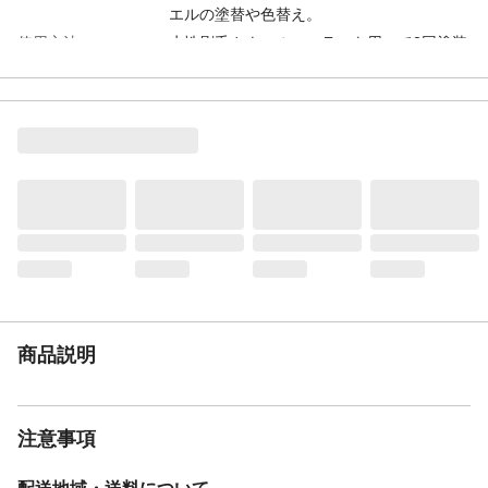
エルの塗替や色替え。
使用方法
水性刷毛やウールローラーを用いて2回塗装
します。塗り重ねる間隔は1回目がよく乾い
てから塗ってください(気温23℃で2時間以
上)。
塗布量
1㎡当たり2回塗装して約0.3Kg使用します。
2回塗装して15kgで50㎡、塗装できます。
（アスファルトシングルは半減します）
希釈
水で5～10%希釈します
注意事項
標準色の艶消や調色対応品は、都度製造と
なりますので、出荷まで3日程度かかりま
す。カラーベストやコロニアルを塗装する
場合は、瓦の重なり合った部分を塗料で塞
ぐと漏水の原因になりますので、上塗の前
にタスペーサー（縁切り部材） を挿入する
商品説明
か、完成後に皮スキ 等で縁切りを行ってく
ださい。カラーベスト屋根の金属製棟包み
板は、錆が発生していなければ、軽くサン
ディングして上塗塗料を塗装してくださ
注意事項
い。湿度の高い時や5℃以下の場合は塗装で
きません。