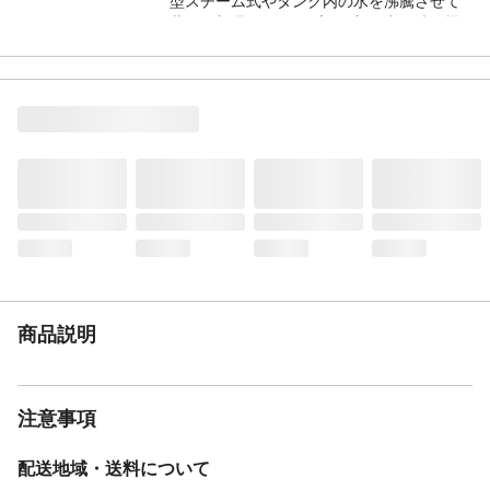
型スチーム式やタンク内の水を沸騰させて
蒸気で加湿するタイプ、一部の空気清浄機
付き加湿器（無香料タイプは使用可能）・
内容量:300mL
商品説明
注意事項
配送地域・送料について