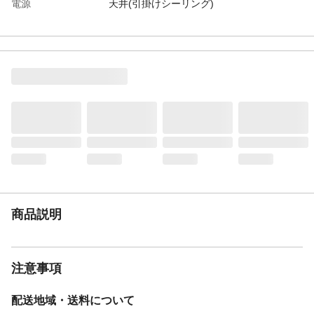
電源
天井(引掛けシーリング)
使用電球
LED電球専用器具 E17/合計45Wまで(9W×5)
リモコン切替
全点灯/3灯/2灯/消灯
備考
・電球は外径φ40mm以下のものをお選びく
ださい。・モニターの発色具合によって実
際のものと色が異なる場合があります。
商品説明
注意事項
配送地域・送料について