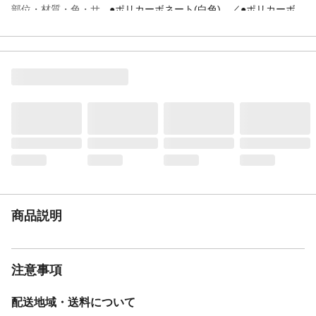
部位・材質・色・サ
●ポリカーボネート(白色) ／●ポリカーボ
イズ
ネート(乳白) ／●巾547 高50 出107 0.6kg
補足
定格光束：9.2 W ／定格消費電力：655
Im ／固有エネルギー消費効率：71.1
Im/W ／非調光 ／Ra83 ／●LED ／■
光源寿命40000時間 ／■15VA(100V)
注意事項
●スイッチ付:点灯→消 ／■壁面·棚下面取付
兼用 ／■調光器不可
JANコード
4905090713594
商品説明
注意事項
配送地域・送料について