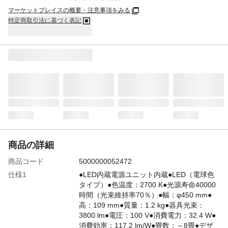
マーケットプレイスの概要・注意事項をみる
特定商取引法に基づく表記
商品の詳細
商品コード
5000000052472
仕様1
●LED内蔵電源ユニット内蔵●LED（電球色
タイプ）●色温度：2700 K●光源寿命40000
時間（光束維持率70％）●幅：φ450 mm●
高：109 mm●質量：1.2 kg●器具光束：
3800 lm●電圧：100 V●消費電力：32.4 W●
消費効率：117.2 lm/W●畳数：～8畳●デザ