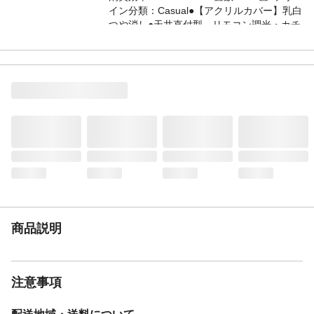
イン分類：Casual●【アクリルカバー】乳白
つや消し●天井直付型、リモコン調光・カチ
ットF●Ra83●リモコン（全灯・普段・常夜
灯・滅）●壁スイッチ切替（全灯→普段→常
夜灯）
仕様2
●リモコンで（100％～5％）調光●専用リモ
コン送信器同梱●虫・ホコリの入りにくい構
造●※別売の傾斜天井アダプタ（HK9039）
使用時、55度までの傾斜天井に取付可能●入
力電流（100V時）：0.34 A
商品説明
注意事項