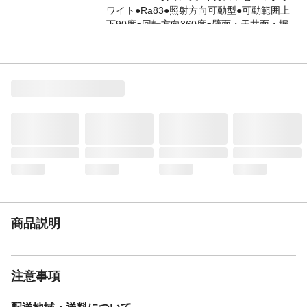
ワイト●Ra83●照射方向可動型●可動範囲上
下90度●回転方向360度●壁面・天井面・据
置取付専用●100形電球1灯器具相当
仕様2
●入力電流（100V時）：0.14 A※調光操作
不可※照射面近接限度10cm
商品説明
注意事項