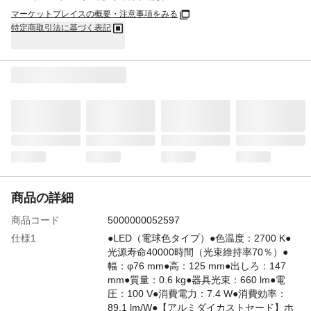
マーケットプレイスの概要・注意事項をみる
特定商取引法に基づく表記
商品の詳細
商品コード
5000000052597
仕様1
●LED（電球色タイプ）●色温度：2700 K●
光源寿命40000時間（光束維持率70％）●
幅：φ76 mm●高：125 mm●出しろ：147
mm●質量：0.6 kg●器具光束：660 lm●電
圧：100 V●消費電力：7.4 W●消費効率：
89.1 lm/W●【アルミダイカストセード】ホ