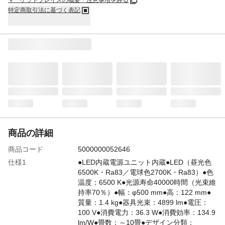
マーケットプレイスの概要・注意事項をみる
特定商取引法に基づく表記
商品の詳細
商品コード
5000000052646
仕様1
●LED内蔵電源ユニット内蔵●LED（昼光色
6500K・Ra83／電球色2700K・Ra83）●色
温度：6500 K●光源寿命40000時間（光束維
持率70％）●幅：φ500 mm●高：122 mm●
質量：1.4 kg●器具光束：4899 lm●電圧：
100 V●消費電力：36.3 W●消費効率：134.9
lm/W●畳数：～10畳●デザイン分類：