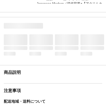
Japanese Modern／現代和風●【アクリルカ
バー】乳白つや消し・模様入り●天井直付
型、リモコン調光・リモコン調色・カチッ
トF
仕様2
●昼光色Ra83●電球色Ra83●リモコン（（明
るさアップ（全灯長押））・全灯・普段・
常夜灯・滅）●壁スイッチ切替（普段←→常
夜灯）●リモコンで（100％～5％）調光、
（昼光色～電球色）調色●専用リモコン送信
器同梱●虫・ホコリの入りにくい構造●明る
さアップモード（約6200K、明るさ約
120％）●明るさアップモード時：43.7W●※
別売の傾斜天井アダプタ（HK9039）使用
時、55度までの傾斜天井に取付可能●光色に
よって、全光束などの性能値が変化しま
商品説明
す。
仕様3
●入力電流（100V時）：0.45 A●明るさアッ
プモード時は全灯時より光束と消費電力が
注意事項
増加し、固有エネルギー消費効率が低下し
ます。
配送地域・送料について