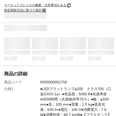
マーケットプレイスの概要・注意事項をみる
特定商取引法に基づく表記
商品の詳細
商品コード
5000000052756
仕様1
●LEDフラットランプφ205 クラス700（口
金GX53-1a）●色温度：5000 K●光源寿命
40000時間（光束維持率70％）●幅：φ330
mm●高：105 mm●質量：1.5 kg●器具光
束：630 lm●電圧：100 V●消費電力：7.8
W●消費効率：80.7 lm/W●【プラスチック】