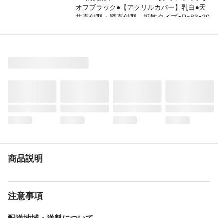
オフブラック●【アクリルカバー】乳白●天
井直付型・壁直付型、拡散タイプ●Ra83●20
形丸形蛍光灯1灯器具相当●天井面・壁面取
付専用●一般住宅用（業務用浴場使用不可）
仕様2
●入力電流（100V時）：0.13 A●調光操作不
可
商品説明
注意事項