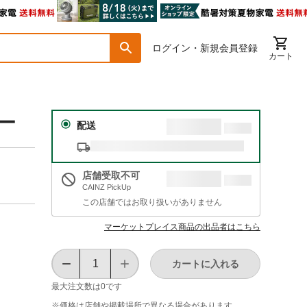
ログイン・新規会員登録
カート
レー
配送
店舗受取不可
CAINZ PickUp
この店舗ではお取り扱いがありません
マーケットプレイス商品の出品者はこちら
カートに入れる
最大注文数は
0
です
※価格は​店舗や​掲載場所で​異なる​場合が​あります。