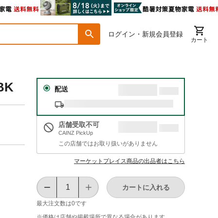
ログイン・新規会員登録
カート
BK
配送
店舗受取不可
CAINZ PickUp
この店舗ではお取り扱いがありません
マーケットプレイス商品の出品者はこちら
カートに入れる
最大注文数は
0
です
※価格は​店舗や​掲載場所で​異なる​場合が​あります。