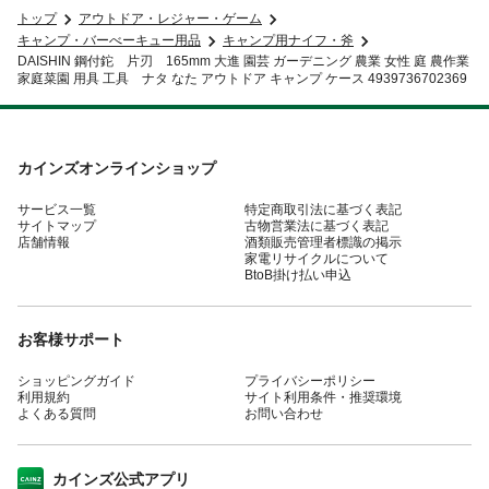
トップ
アウトドア・レジャー・ゲーム
キャンプ・バーべーキュー用品
キャンプ用ナイフ・斧
DAISHIN 鋼付鉈 片刃 165mm 大進 園芸 ガーデニング 農業 女性 庭 農作業
家庭菜園 用具 工具 ナタ なた アウトドア キャンプ ケース 4939736702369
カインズオンラインショップ
サービス一覧
特定商取引法に基づく表記
サイトマップ
古物営業法に基づく表記
店舗情報
酒類販売管理者標識の掲示
家電リサイクルについて
BtoB掛け払い申込
お客様サポート
ショッピングガイド
プライバシーポリシー
利用規約
サイト利用条件・推奨環境
よくある質問
お問い合わせ
カインズ公式アプリ