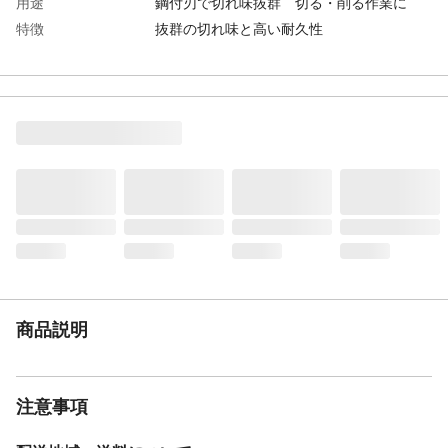
用途
鋼付刃で切れ味抜群 切る・削る作業に
特徴
抜群の切れ味と高い耐久性
材質
刃部：刃物鋼 柄：PP+TPR
刃の長さ
165ｍｍ
本体重量（ケース除
約500ｇ
く）
商品説明
注意事項