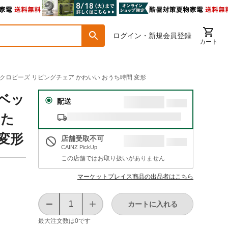
ログイン・新規会員登録
カート
イクロビーズ リビングチェア かわいい おうち時間 変形
 ベッ
配送
った
変形
店舗受取不可
CAINZ PickUp
この店舗ではお取り扱いがありません
マーケットプレイス商品の出品者はこちら
カートに入れる
最大注文数は
0
です