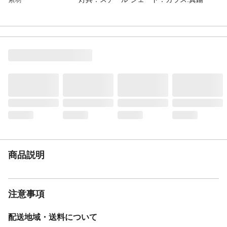
電源
天井(引掛けシーリング)
使用電球
LED電球 E26/合計75Wまで(15W×5) 白熱電
球 E26/合計300Wまで(60W×5)
備考
・モニターの発色具合によって実際のもの
と色が異なる場合があります。
商品説明
注意事項
配送地域・送料について