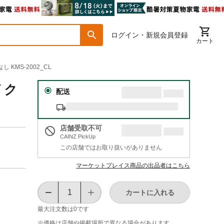
ログイン・新規会員登録
カート
 KMS-2002_CL
 ク
配送
店舗受取不可
CAINZ PickUp
この店舗ではお取り扱いがありません
マーケットプレイス商品の出品者はこちら
カートに入れる
最大注文数は
0
です
※価格は​店舗や​掲載場所で​異なる​場合が​あります。