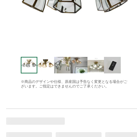
※商品のデザインや仕様、原産国は予告なく変更となる場合がご
ざいます。ご指定はできませんのでご了承ください。