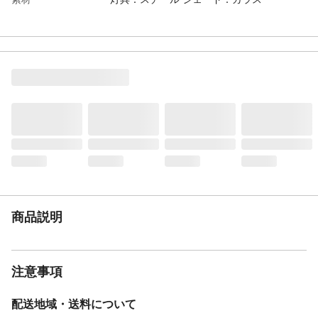
電源
天井(引掛けシーリング)
使用電球
LED電球 E26/合計75Wまで(15W×5) 白熱電
球 E26/合計300Wまで(60W×5)
備考
・モニターの発色具合によって実際のもの
と色が異なる場合があります。
商品説明
注意事項
配送地域・送料について