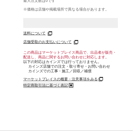
最大注文数は
0
です
※価格は​店舗や​掲載場所で​異なる​場合が​あります。
送料について
店舗受取のお支払いについて
この商品はマーケットプレイス商品で、出品者が販売・
配送し、商品に関するお問い合わせに対応します。
以下の対応はカインズでは行っておりません。
カインズ店舗での注文・取り寄せ・お問い合わせ
カインズでの工事・施工／回収／補償
マーケットプレイスの概要・注意事項をみる
特定商取引法に基づく表記