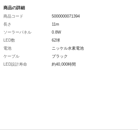
商品の詳細
商品コード
5000000071394
長さ
11m
ソーラーパネル
0.8W
LED数
62球
電池
ニッケル水素電池
ケーブル
ブラック
LED設計寿命
約40,000時間
防水等級
IP44（ライト部分）
連結可否
連結不可
コントローラー
８パターンコントローラー付き、記憶機能付き
色
ホワイト