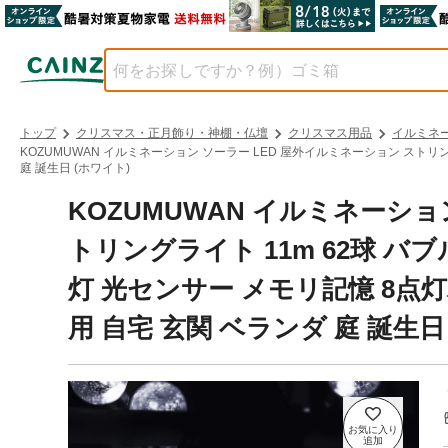
トップ
クリスマス・正月飾り・神棚・仏壇
クリスマス用品
イルミネ
KOZUMUWAN イルミネーション ソーラー LED 屋外イルミネーション ストリン
庭 誕生日 (ホワイト)
KOZUMUWAN イルミネーショ
トリングライト 11m 62球 バ
灯 光センサー メモリ記憶 8点灯
用 自宅 玄関 ベランダ 庭 誕生日