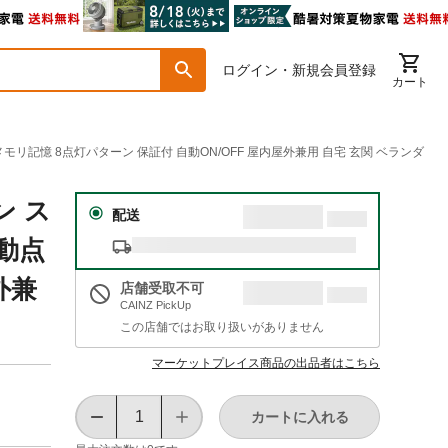
ログイン・新規会員登録
カート
メモリ記憶 8点灯パターン 保証付 自動ON/OFF 屋内屋外兼用 自宅 玄関 ベランダ
ン ス
配送
自動点
外兼
店舗受取不可
CAINZ PickUp
この店舗ではお取り扱いがありません
マーケットプレイス商品の出品者はこちら
カートに入れる