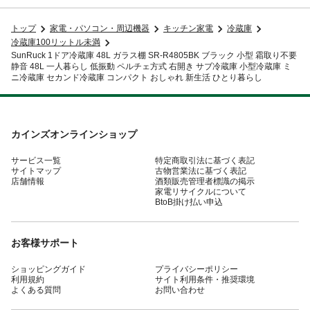
トップ
家電・パソコン・周辺機器
キッチン家電
冷蔵庫
冷蔵庫100リットル未満
SunRuck 1ドア冷蔵庫 48L ガラス棚 SR-R4805BK ブラック 小型 霜取り不要
静音 48L 一人暮らし 低振動 ペルチェ方式 右開き サブ冷蔵庫 小型冷蔵庫 ミ
ニ冷蔵庫 セカンド冷蔵庫 コンパクト おしゃれ 新生活 ひとり暮らし
カインズオンラインショップ
サービス一覧
特定商取引法に基づく表記
サイトマップ
古物営業法に基づく表記
店舗情報
酒類販売管理者標識の掲示
家電リサイクルについて
BtoB掛け払い申込
お客様サポート
ショッピングガイド
プライバシーポリシー
利用規約
サイト利用条件・推奨環境
よくある質問
お問い合わせ