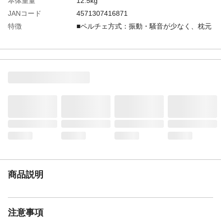
本体重量
12.5kg
JANコード
4571307416871
特徴
■ペルチェ方式：振動・騒音が少なく、枕元
にもお使いいただけます。また冷凍室がな
いので、霜が付きにくい。■温度調節機能：
冷やすものによって冷蔵庫内の温度を変え
られます。■コンパクト設計：コンパクトな
本体サイズで、置き場所にも困りません。■
用途様々：ペット食品保存用に、化粧水等
の保管用に、ジュースやビール、日本酒や
ワイン専用保管用に。【注意事項】大型商
品のため、外箱段ボールのまま発送いたし
ます。
定格電圧
100V 50/60Hz
消費電力
83W
庫内容量
48リットル
商品説明
推奨運転周囲温度
10～28℃
注意事項