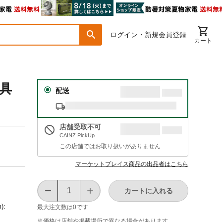
ログイン・新規会員登録
カート
器具
配送
店舗受取不可
CAINZ PickUp
この店舗ではお取り扱いがありません
マーケットプレイス商品の出品者はこちら
カートに入れる
):
最大注文数は
0
です
※価格は​店舗や​掲載場所で​異なる​場合が​あります。