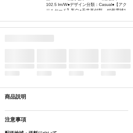
102.5 lm/W●デザイン分類：Casual●【アク
リルセード】乳白●天井直付型、40形電球1
灯器具相当（照射面中心50形電球1灯器具相
当）・シーリングユニ方式●Ra84
仕様2
●40形電球1灯器具相当（照射面中心50形電
球1灯器具相当）●LED電球専用商品●入力電
流（100V時）：0.072 A●引掛シーリングは
同梱しておりません。●調光操作不可
商品説明
注意事項