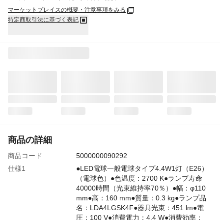
マーケットプレイスの概要・注意事項をみる
特定商取引法に基づく表記
商品の詳細
商品コード
5000000090292
仕様1
●LED電球一般電球タイプ4.4W1灯（E26）
（電球色）●色温度：2700 K●ランプ寿命
40000時間（光束維持率70％）●幅：φ110
mm●高：160 mm●質量：0.3 kg●ランプ品
名：LDA4LGSK4F●器具光束：451 lm●電
圧：100 V●消費電力：4.4 W●消費効率：