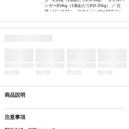
ンガー約4kg（1個あたり約0.25kg） ／ 仕
様：ピンチ24ヶ、タオルハンガー16ウイン
グ×2
材質
パイプ部：鉄（粉体塗装）、樹脂部：ポリ
プロピレン
生産地
中国
JAN
（4903779807039）
商品説明
注意事項