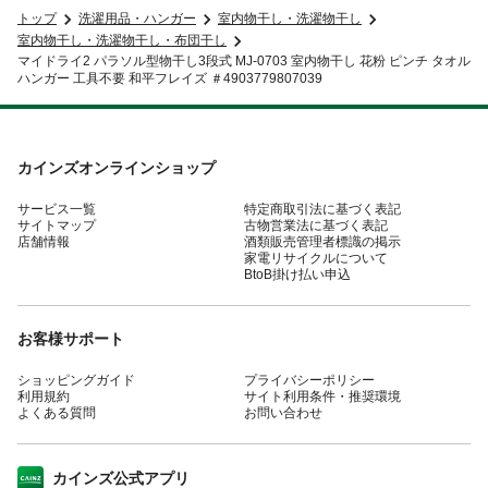
トップ
洗濯用品・ハンガー
室内物干し・洗濯物干し
室内物干し・洗濯物干し・布団干し
マイドライ2 パラソル型物干し3段式 MJ-0703 室内物干し 花粉 ピンチ タオル
ハンガー 工具不要 和平フレイズ ＃4903779807039
カインズオンラインショップ
サービス一覧
特定商取引法に基づく表記
サイトマップ
古物営業法に基づく表記
店舗情報
酒類販売管理者標識の掲示
家電リサイクルについて
BtoB掛け払い申込
お客様サポート
ショッピングガイド
プライバシーポリシー
利用規約
サイト利用条件・推奨環境
よくある質問
お問い合わせ
カインズ公式アプリ