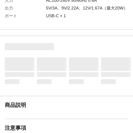
入力
AC100-240V 50/60Hz 0.6A
出力
5V/3A、9V/2.22A、12V/1.67A（最大20W）
ポート
USB-C × 1
過熱保護、短絡保
⭕
護、過電圧保護、過
電流保護、低温保
護、低電圧保護
耐腐食性、耐久性、
⭕
耐老化性
認証
PSE認証 / ETL認証
色
ラベンダーパープル
商品説明
注意事項