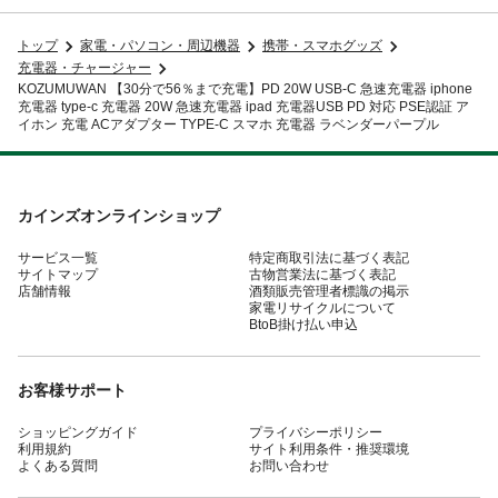
トップ
家電・パソコン・周辺機器
携帯・スマホグッズ
充電器・チャージャー
KOZUMUWAN 【30分で56％まで充電】PD 20W USB-C 急速充電器 iphone
充電器 type-c 充電器 20W 急速充電器 ipad 充電器USB PD 対応 PSE認証 ア
イホン 充電 ACアダプター TYPE-C スマホ 充電器 ラベンダーパープル
カインズオンラインショップ
サービス一覧
特定商取引法に基づく表記
サイトマップ
古物営業法に基づく表記
店舗情報
酒類販売管理者標識の掲示
家電リサイクルについて
BtoB掛け払い申込
お客様サポート
ショッピングガイド
プライバシーポリシー
利用規約
サイト利用条件・推奨環境
よくある質問
お問い合わせ