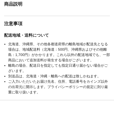
材質
ABS
商品説明
生産地
中国
JAN
（e13-58509）
備考
【必ずお読みください】 ※使用時間は目安
注意事項
です。使用環境や使用頻度により変化する
場合があります。 ※充電中は使用しないで
配送地域・送料について
ください。 ※海外製造品のため輸送時に製
品やパッケージに小さな傷や汚れ、へこみ
北海道、沖縄県、その他各都道府県の離島地域が配送先となる
などが見受けられる場合がございます。あ
場合は、地域配送料（北海道：500円、沖縄県およびその他離
らかじめご了承ください。 ※ご利用のモニ
島：1,700円）がかかります。これら以外の配送地域でも、一部
ターによって、実物と異なる色に表示され
商品において追加送料が発生する場合がございます。
る場合がございます。
離島の場合、配送日を指定しても指定日通り届かない場合がご
備考
※製造時期によってデザインや仕様に若干
ざいます。
の変更がある場合がございます。予めご了
別送品は、北海道・沖縄・離島への配送は致しかねます。
承下さい。 ※磁石に近づけないようにして
ご入力いただいたお届け先名、住所、電話番号をカインズ以外
ください。 ※製品が濡れた状態で使用しな
の出荷元に開示します。プライバシーポリシーの規定に則り厳
いでください。 ※内容品に記載している以
重に取り扱います。
外の物は付属しません。 ※乳幼児などお子
様の手の届くところには置かないでくださ
い。 ※衣服、服が絡まると危険なため十分
に注意して使用してください。