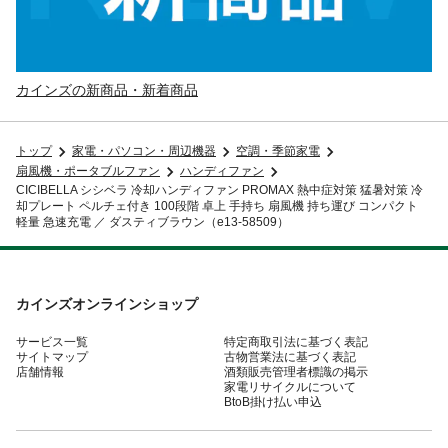
カインズの新商品・新着商品
トップ
家電・パソコン・周辺機器
空調・季節家電
扇風機・ポータブルファン
ハンディファン
CICIBELLA シシベラ 冷却ハンディファン PROMAX 熱中症対策 猛暑対策 冷
却プレート ペルチェ付き 100段階 卓上 手持ち 扇風機 持ち運び コンパクト
軽量 急速充電 ／ ダスティブラウン（e13-58509）
カインズオンラインショップ
サービス一覧
特定商取引法に基づく表記
サイトマップ
古物営業法に基づく表記
店舗情報
酒類販売管理者標識の掲示
家電リサイクルについて
BtoB掛け払い申込