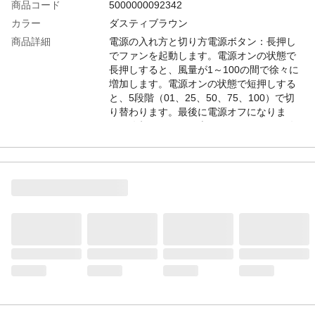
商品コード
5000000092342
カラー
ダスティブラウン
商品詳細
電源の入れ方と切り方電源ボタン：長押し
でファンを起動します。電源オンの状態で
長押しすると、風量が1～100の間で徐々に
増加します。電源オンの状態で短押しする
と、5段階（01、25、50、75、100）で切
り替わります。最後に電源オフになりま
す。冷却スイッチ：上にスライドすると冷
却がオンになります。下にスライドすると
冷却がオフになります。
〃
●製品仕様／製品名：冷却ハンディファン
PROMAX／サイズ：約
165mmx54mmx57mm／重量：約200g／風
量：100段階／電池容量： 3000mAh／定格
入力：5V/1A／充電方法：USB Type-C／充
電時間： 約3.8時間／使用時間：／ファンの
み／1段階：12h／50段階：5h／100段階：
2.5h／ファン+冷却／1段階：2.2h／50段
階：1.8h／100段階：1.4h／付属品：製品本
体/充電ケーブル/取扱説明書