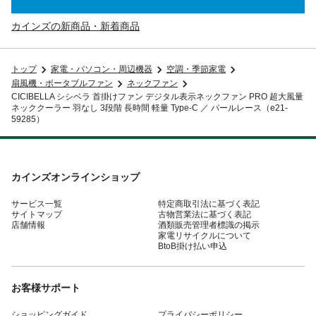
カインズの新商品・新着商品
トップ
家電・パソコン・周辺機器
空調・季節家電
扇風機・ポータブルファン
ネックファン
CICIBELLA シシベラ 首掛けファン デジタル表示ネックファン PRO 超大風量
ネッククーラー 羽なし 3段階 長時間 軽量 Type-C ／ パールレース（e21-
59285）
カインズオンラインショップ
サービス一覧
特定商取引法に基づく表記
サイトマップ
古物営業法に基づく表記
店舗情報
酒類販売管理者標識の掲示
家電リサイクルについて
BtoB掛け払い申込
お客様サポート
ショッピングガイド
プライバシーポリシー