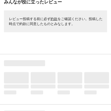
みんなが役に立ったレビュー
ください。 ※製品が濡れた状態で使用しな
いでください。 ※内容品に記載している以
外の物は付属しません。 ※乳幼児などお子
様の手の届くところには置かないでくださ
レビュー投稿する前に必ず
約款
をご確認ください。投稿した
い。 ※衣服、服が絡まると危険なため十分
時点で約款に同意したものとみなします。
に注意して使用してください。