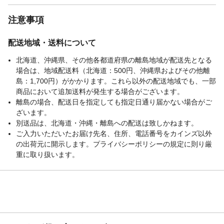
定格入力：5V/1A／消費電力：3.3W／充電
時間：約2h40m／持続時間：／（弱）：約
注意事項
6.3時間／（中）：約4時間／（強）：約2.2
時間／充電方法：USB Type-C／内容物：本
配送地域・送料について
体、取扱説明書、充電ケーブル／デジタル
表示 羽なし
北海道、沖縄県、その他各都道府県の離島地域が配送先となる
材質
ABS+PP+TPEE
場合は、地域配送料（北海道：500円、沖縄県およびその他離
生産地
島：1,700円）がかかります。これら以外の配送地域でも、一部
中国
商品において追加送料が発生する場合がございます。
JAN
（e21-59285）
離島の場合、配送日を指定しても指定日通り届かない場合がご
備考
【必ずお読みください】 ※使用時間は目安
ざいます。
です。使用環境や使用頻度により変化する
別送品は、北海道・沖縄・離島への配送は致しかねます。
場合があります。 ※充電中は使用しないで
ご入力いただいたお届け先名、住所、電話番号をカインズ以外
ください。 ※海外製造品のため輸送時に製
の出荷元に開示します。プライバシーポリシーの規定に則り厳
品やパッケージに小さな傷や汚れ、へこみ
重に取り扱います。
などが見受けられる場合がございます。あ
らかじめご了承ください。 ※ご利用のモニ
ターによって、実物と異なる色に表示され
る場合がございます。
備考
※製造時期によってデザインや仕様に若干
の変更がある場合がございます。予めご了
承下さい。 ※磁石に近づけないようにして