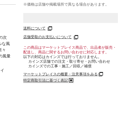
※価格は​店舗や​掲載場所で​異なる​場合が​あります。
送料について
店舗受取のお支払いについて
発の次
ルな風
この商品はマーケットプレイス商品で、出品者が販売・
楽々
配送し、商品に関するお問い合わせに対応します。
の風量
以下の対応はカインズでは行っておりません。
カインズ店舗での注文・取り寄せ・お問い合わせ
カインズでの工事・施工／回収／補償
サイ
マーケットプレイスの概要・注意事項をみる
／電池容
特定商取引法に基づく表記
／充電方
時
／50
約2.3
書/ネ