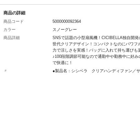
商品の詳細
商品コード
5000000092364
カラー
スノーグレー
商品詳細
SNSで話題の小型扇風機！CICIBELLA独自開
世代クリアデザイン！コンパクトなのにパワフ
力で涼しさを実感！バッグに入れて持ち運びも
♪100段階調節可能なので通勤中や勤務中に好み
で快適に！
〃
●製品名：シシベラ クリアハンディファン／
ズ：約140mmx52mmx50mm／重量：約163g
量： 3000mAh／定格入力：5V/1A (TYPE-C)
法：USB Type-C／充電時間： 約5.2時間／持続
間：／1段階約14.8時間、／25段階約10.7時間、
段階約6.4時間、／75段階約4.4時間、／100段階
時間／付属品：製品本体/充電ケーブル/取扱説明
ックストラップ
材質
透明PC
生産地
中国
JAN
（e4-58882）