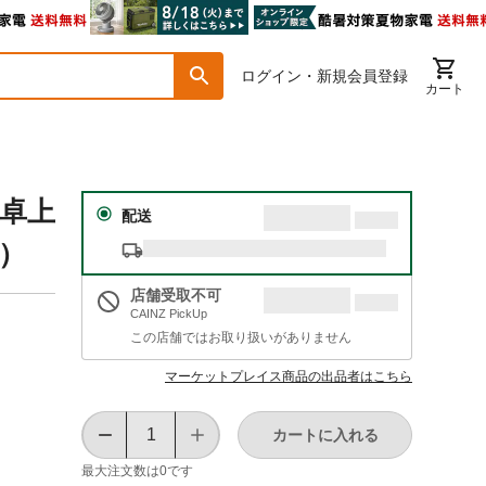
ログイン・新規会員登録
カート
 卓上
配送
2）
店舗受取不可
CAINZ PickUp
この店舗ではお取り扱いがありません
マーケットプレイス商品の出品者はこちら
カートに入れる
最大注文数は
0
です