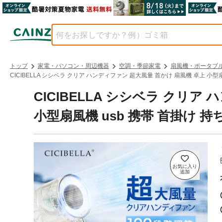
トップ
家電・パソコン・周辺機器
空調・季節家電
扇風機・ポータブ
CICIBELLA シシベラ クリア ハンディファン 超大風量 首かけ 扇風機 卓上 小型扇
CICIBELLA シシベラ クリア
小型扇風機 usb 携帯 首掛け 持