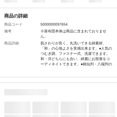
商品の詳細
商品コード
5000000097654
備考
※座布団本体は商品に含まれておりませ
ん。
商品詳細
肌さわりが良く、丸洗いできる綿素材、
「和」の心地よさを実感出来ます。●人気の
つむぎ調、ファスナー式、洗濯できます。
和・洋どちらにも合い、綺麗にお部屋をコ
ーディネイトできます。●銘仙判・八端判の
2サイズからお選びいただけます。●色は5
色、(朱・からし・緑・藍・こげ茶)からお部
屋の雰囲気に合わせてお好きな色をお選び
頂けます。●ファスナー式●丸洗いOK※座布
団本体は商品に含まれておりません。
サイズ
銘仙判サイズ(1枚)：約55×59cm／重さ(1
枚)：約0.1kg
材質
綿100%
生産地
日本