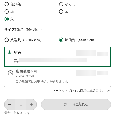
焦げ茶
からし
緑
藍
朱
サイズ
銘仙判（55×59cm）
八端判（59×63cm）
銘仙判（55×59cm）
配送
店舗受取不可
CAINZ PickUp
この店舗ではお取り扱いがありません
マーケットプレイス商品の出品者はこちら
カートに入れる
最大注文数は
0
です