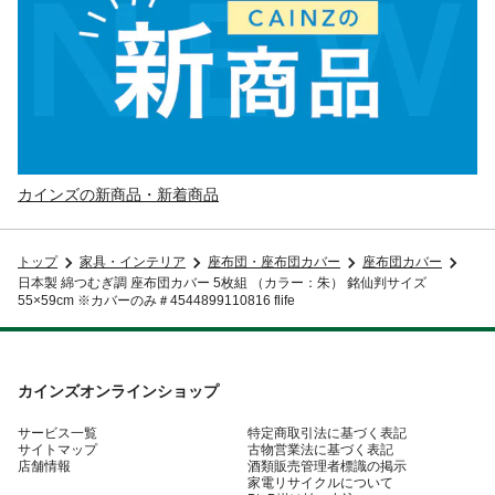
カインズの新商品・新着商品
トップ
家具・インテリア
座布団・座布団カバー
座布団カバー
日本製 綿つむぎ調 座布団カバー 5枚組 （カラー：朱） 銘仙判サイズ
55×59cm ※カバーのみ＃4544899110816 flife
カインズオンラインショップ
サービス一覧
特定商取引法に基づく表記
サイトマップ
古物営業法に基づく表記
店舗情報
酒類販売管理者標識の掲示
家電リサイクルについて