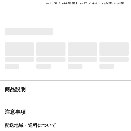
ーシアム)が策定したワイヤレス給電の国際
標準規格「Qi(チー)」に準拠した正規
商品説明
注意事項
配送地域・送料について