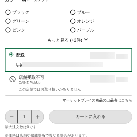
ブラック
ブルー
グリーン
オレンジ
ピンク
パープル
もっと見る (+2件)
配送
店舗受取不可
CAINZ PickUp
この店舗ではお取り扱いがありません
マーケットプレイス商品の出品者はこちら
カートに入れる
最大注文数は
0
です
※価格は​店舗や​掲載場所で​異なる​場合が​あります。