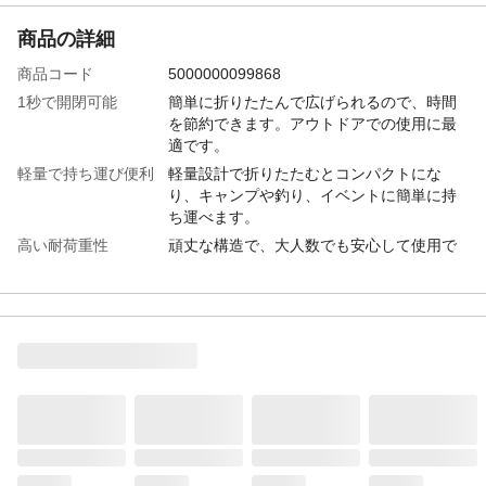
商品の詳細
商品コード
5000000099868
1秒で開閉可能
簡単に折りたたんで広げられるので、時間
を節約できます。アウトドアでの使用に最
適です。
軽量で持ち運び便利
軽量設計で折りたたむとコンパクトにな
り、キャンプや釣り、イベントに簡単に持
ち運べます。
高い耐荷重性
頑丈な構造で、大人数でも安心して使用で
きます。安定性が高く、長時間の使用にも
耐えます。
滑り止め設計
椅子の表面に滑り止めテクスチャーを採用
し、安定性を向上させ、安全に使用できま
す。
多用途対応
キャンプ、釣り、ピクニック、イベントな
ど、さまざまなアウトドアシーンで活躍し
ます。便利で実用的な折りたたみ椅子で
す。