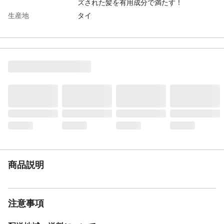
ズされた髪を有用成分で満たす！
生産地
タイ
サイズ
【単品サイズ】幅71×高226×奥71(mm)【単
品重量】599g
注意事項
【使用方法用途など】トリートメント時の
ポイント:
単品容量
500g
メーカー名
Ｐ＆Ｇ
商品説明
注意事項