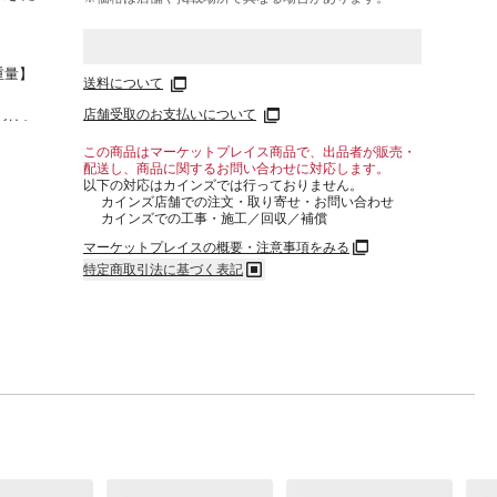
重量】
送料について
店舗受取のお支払いについて
グリシ
プロピ
この商品はマーケットプレイス商品で、出品者が販売・
配送し、商品に関するお問い合わせに対応します。
、フ
以下の対応はカインズでは行っておりません。
ラウリ
カインズ店舗での注文・取り寄せ・お問い合わせ
、ヤシ
カインズでの工事・施工／回収／補償
香酸
マーケットプレイスの概要・注意事項をみる
ロピニ
特定商取引法に基づく表記