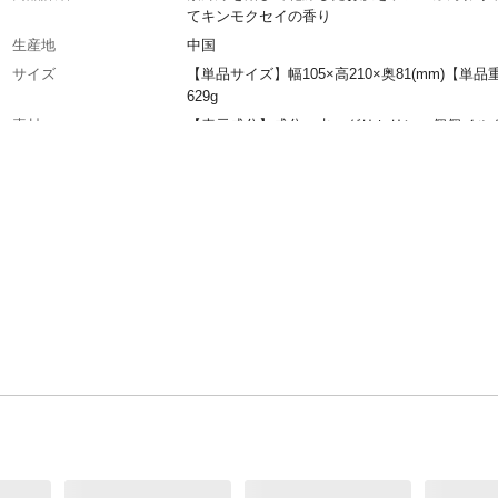
てキンモクセイの香り
生産地
中国
サイズ
【単品サイズ】幅105×高210×奥81(mm)【単品
629g
素材
【表示成分】成分：水、グリセリン、個個イル
ンNa、ラウロイルグルタミン酸Na、個カミド
ルベタイン、塩化Na、香料、ポリソルベート20
ェノキシエタノール、PPg-7、ラウリン酸Na、
ン酸、クエン酸、ステアリン酸、グルタミン酸
脂肪酸、ラウリン酸PEg-4、EDTA-4Na、安息
Na、水酸化Na、ブチルカルバミン酸ヨウ化プ
ル、酢酸ト個フェロール
単品容量
540g
メーカー名
ユニリーバ