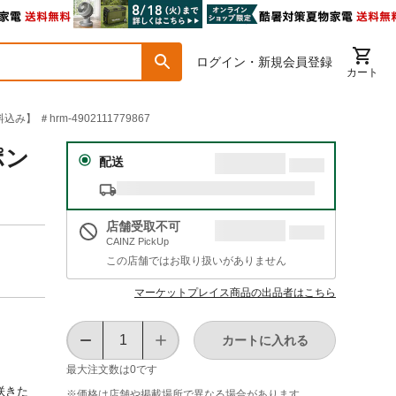
ログイン・新規会員登録
カート
＃hrm-4902111779867
ポン
配送
店舗受取不可
CAINZ PickUp
この店舗ではお取り扱いがありません
マーケットプレイス商品の出品者はこちら
カートに入れる
最大注文数は
0
です
咲きた
※価格は​店舗や​掲載場所で​異なる​場合が​あります。