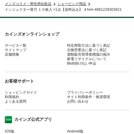
メンズコスメ・男性用化粧品
シェービング用品
インジェクター替刃 １０枚入 ×1点【送料込み】 ＃hrm-4891228303921
カインズオンラインショップ
サービス一覧
特定商取引法に基づく表記
サイトマップ
古物営業法に基づく表記
店舗情報
酒類販売管理者標識の掲示
家電リサイクルについて
BtoB掛け払い申込
お客様サポート
ショッピングガイド
プライバシーポリシー
利用規約
サイト利用条件・推奨環境
よくある質問
お問い合わせ
カインズ公式アプリ
iOS版
Android版