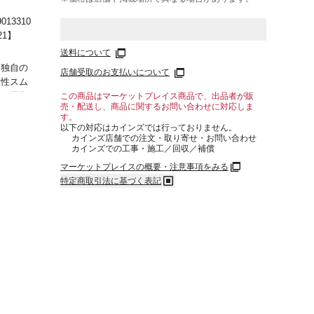
013310
21】
送料について
印独自の
店舗受取のお支払いについて
水性スム
ザー貝印
この商品はマーケットプレイス商品で、出品者が販
売・配送し、商品に関するお問い合わせに対応しま
自の吸水
す。
スムーザ
以下の対応はカインズでは行っておりません。
カインズ店舗での注文・取り寄せ・お問い合わせ
カインズでの工事・施工／回収／補償
本
マーケットプレイスの概要・注意事項をみる
特定商取引法に基づく表記
単品サイ
幅100×
10×奥
(mm)【単
重量】
材質・素
】ステン
ス刃物