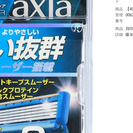
ド
商品
【49
管理
006
番号
商品
貝
詳細
吸
ー
独
性
ー
生産
日
地
サイ
【
ズ
ズ】
高1
15
品
41g
素材
【
材
レ