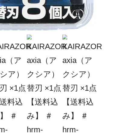
鋼
個
グ
ザ
性
水
樹
AB
TP
単品
8個
容量
メー
貝
カー
名