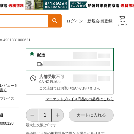
ログイン・新規会員登録
カート
4901331000621
配送
店舗受取不可
CAINZ PickUp
レビューを
この店舗ではお取り扱いがありません
書く
プレイス
マーケットプレイス商品の出品者はこちら
カートに入れる
細
0000128
最大注文数は
0
です
※価格は​店舗や​掲載場所で​異なる​場合が​あります。