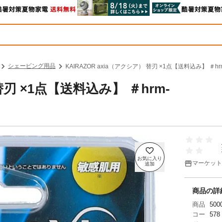
シェービング用品
KAIRAZOR axia（アクシア） 替刃 ×1点【送料込み】 ＃hrm-
 替刃 ×1点【送料込み】 ＃hrm-
マーケット
商品の詳
商品
500
コー
578