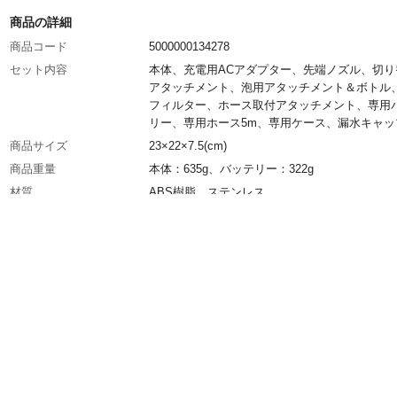
商品の詳細
商品コード
5000000134278
セット内容
本体、充電用ACアダプター、先端ノズル、切り
アタッチメント、泡用アタッチメント＆ボトル
フィルター、ホース取付アタッチメント、専用
リー、専用ホース5m、専用ケース、漏水キャッ
商品サイズ
23×22×7.5(cm)
商品重量
本体：635g、バッテリー：322g
材質
ABS樹脂、ステンレス
商品仕様
電源：100～240V、充電時間(約)：3時間30分～
間、使用時間(約)：30分、水圧(約)：2.8MPa、
長さ(約)：5m、保証期間：ご購入後3ヶ月以内
製造国
中国