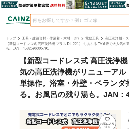
トップ
工具・建築資材・作業着・木材・DIY
電動工具
高圧洗浄機・ス
【新型コードレス式 高圧洗浄機 プラス DL-221】 ちあふる TV通販で
も。JAN：4582596305791
【新型コードレス式 高圧洗浄機 プ
気の高圧洗浄機がリニューアル
単操作。浴室・外壁・ベランダ
る。お風呂の残り湯も。JAN：4582