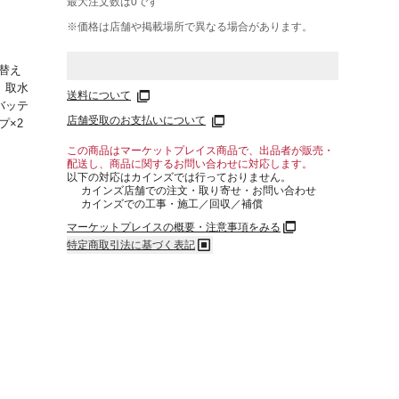
最大注文数は
0
です
※価格は​店舗や​掲載場所で​異なる​場合が​あります。
替え
、取水
送料について
バッテ
店舗受取のお支払いについて
プ×2
この商品はマーケットプレイス商品で、出品者が販売・
配送し、商品に関するお問い合わせに対応します。
以下の対応はカインズでは行っておりません。
カインズ店舗での注文・取り寄せ・お問い合わせ
カインズでの工事・施工／回収／補償
4時
マーケットプレイスの概要・注意事項をみる
ホース
特定商取引法に基づく表記