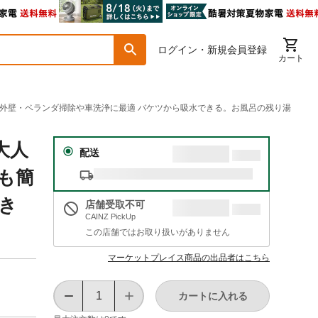
ログイン・新規会員登録
カート
室・外壁・ベランダ掃除や車洗浄に最適 バケツから吸水できる。お風呂の残り湯
大人
配送
も簡
き
店舗受取不可
CAINZ PickUp
この店舗ではお取り扱いがありません
マーケットプレイス商品の出品者はこちら
カートに入れる