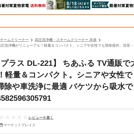
チームクリーナー
高圧洗浄機・スチームクリーナー 本体
大人気の高圧洗浄機がリニューアル！軽量＆コンパクト。シニアや女性でも簡単操作。浴
ラス DL-221】 ちあふる TV通販で
！軽量＆コンパクト。シニアや女性で
掃除や車洗浄に最適 バケツから吸水で
596305791
レビューを書く
マーケットプレイス