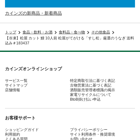
カインズの新商品・新着商品
トップ
食品・飲料・お酒
食料品・食べ物
その他食品
【冷凍】松屋 カット 鰻 10人前 松屋がてがける「すし松」厳選のうなぎ 送料
込み＃183437
カインズオンラインショップ
サービス一覧
特定商取引法に基づく表記
サイトマップ
古物営業法に基づく表記
店舗情報
酒類販売管理者標識の掲示
家電リサイクルについて
BtoB掛け払い申込
お客様サポート
ショッピングガイド
プライバシーポリシー
利用規約
サイト利用条件・推奨環境
よくある質問
お問い合わせ