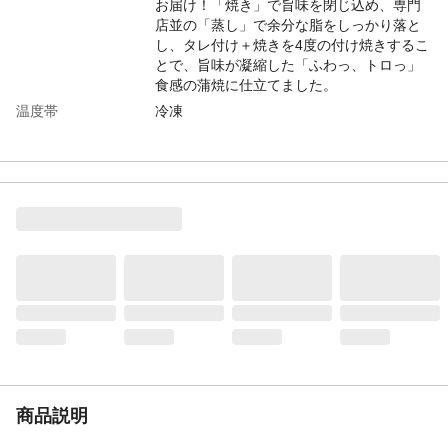
お届け！「焼き」で旨味を閉じ込め、専門
店並の「蒸し」で余分な脂をしっかり落と
し、タレ付け＋焼きを4度の付け焼きするこ
とで、旨味が凝縮した「ふわっ、トロっ」
食感の蒲焼に仕立てました。
温度帯
冷凍
原材料名／食品添加
[うなぎカット本体]うなぎ（中国産・養
物
殖）、タレ（しょうゆ（小麦・大豆を含
む）、ぶどう糖果糖液糖、発酵調味料、砂
糖、食塩）/酒精、増粘剤（加工澱粉、増粘
多糖類）、着色料（紅麹、カラメル、クチ
ナシ）、調味料（アミノ酸等） [添付だれ]
たれ（しょうゆ(小麦・大豆を含む)、砂糖、
みりん、発酵調味料、澱粉） [添付やくみ]
山椒
アレルゲン表示
（義務8品目）小麦
アレルゲン表示
（推奨20品目）大豆
賞味期限
365日(最低保証：120日以上)
規格
鰻80ｇ・たれ１袋×10
商品説明