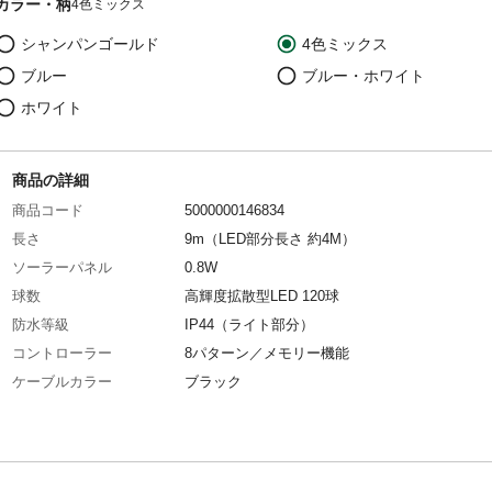
カラー・柄
4色ミックス
シャンパンゴールド
4色ミックス
ブルー
ブルー・ホワイト
ホワイト
商品の詳細
商品コード
5000000146834
長さ
9m（LED部分長さ 約4M）
ソーラーパネル
0.8W
球数
高輝度拡散型LED 120球
防水等級
IP44（ライト部分）
コントローラー
8パターン／メモリー機能
ケーブルカラー
ブラック
バッテリー
NI-NH3.6ｖ/1800mAh （同業他社比べ最大レベ
LED寿命
約40,000時間（理論値）
連結可否
連結不可