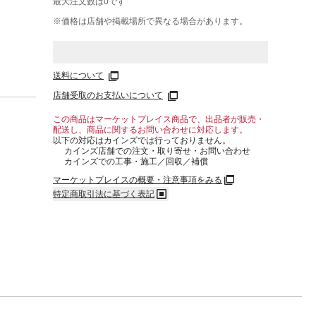
最大注文数は
0
です
※価格は​店舗や​掲載場所で​異なる​場合が​あります。
送料について
店舗受取のお支払いについて
この商品はマーケットプレイス商品で、出品者が販売・
配送し、商品に関するお問い合わせに対応します。
以下の対応はカインズでは行っておりません。
カインズ店舗での注文・取り寄せ・お問い合わせ
カインズでの工事・施工／回収／補償
マーケットプレイスの概要・注意事項をみる
特定商取引法に基づく表記
ル）