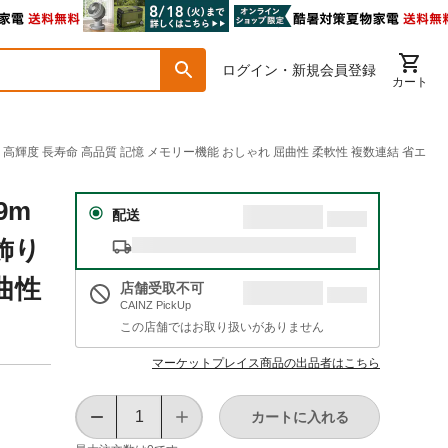
ログイン・新規会員登録
カート
結可 高輝度 長寿命 高品質 記憶 メモリー機能 おしゃれ 屈曲性 柔軟性 複数連結 省エ
9m
配送
飾り
曲性
店舗受取不可
CAINZ PickUp
この店舗ではお取り扱いがありません
マーケットプレイス商品の出品者はこちら
カートに入れる