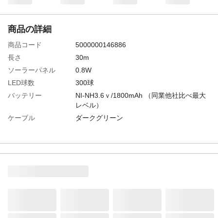
商品の詳細
商品コード
5000000146886
長さ
30m
ソーラーパネル
0.8W
LED球数
300球
バッテリー
NI-NH3.6ｖ/1800mAh （同業他社比べ最大
レベル）
ケーブル
ダークグリーン
LED設計寿命
約40,000時間
防水等級
IP44（ライト部分）
連結可否
連結不可
コントローラー
８パターンコントローラー付き、記憶機能
付き
色
ブルー