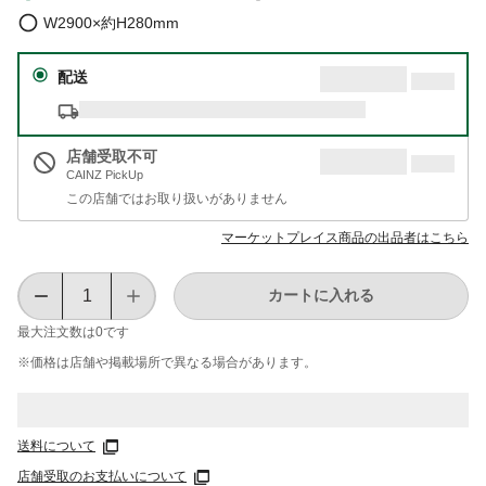
W2900×約H280mm
配送
店舗受取不可
CAINZ PickUp
この店舗ではお取り扱いがありません
マーケットプレイス商品の出品者はこちら
カートに入れる
最大注文数は
0
です
※価格は​店舗や​掲載場所で​異なる​場合が​あります。
送料について
店舗受取のお支払いについて