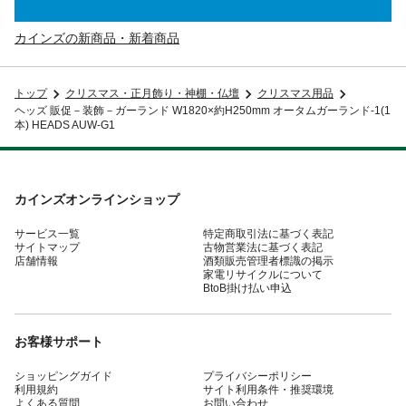
カインズの新商品・新着商品
トップ
クリスマス・正月飾り・神棚・仏壇
クリスマス用品
ヘッズ 販促－装飾－ガーランド W1820×約H250mm オータムガーランド-1(1
本) HEADS AUW-G1
カインズオンラインショップ
サービス一覧
特定商取引法に基づく表記
サイトマップ
古物営業法に基づく表記
店舗情報
酒類販売管理者標識の掲示
家電リサイクルについて
BtoB掛け払い申込
お客様サポート
ショッピングガイド
プライバシーポリシー
利用規約
サイト利用条件・推奨環境
よくある質問
お問い合わせ