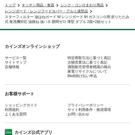
トップ
キッチン用品・食器
シンク・コンロまわり用品
レンジガード・レンジフードカバー・アルミ成型品
スターフィルター 油はねガード W レンジガード IH ガスコンロ用 折りたたみ
式 食洗機対応 油跳ね 油ハネ 隙間ゼロ 薄型 ダブル 2面×2組セット
カインズオンラインショップ
サービス一覧
特定商取引法に基づく表記
サイトマップ
古物営業法に基づく表記
店舗情報
酒類販売管理者標識の掲示
家電リサイクルについて
BtoB掛け払い申込
お客様サポート
ショッピングガイド
プライバシーポリシー
利用規約
サイト利用条件・推奨環境
よくある質問
お問い合わせ
カインズ公式アプリ