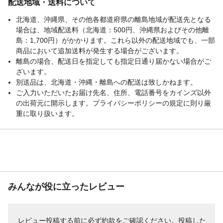
配送地域・送料について
洗いやすいシンプル
2枚ずつに分けて手洗いできるので省スペー
なフラット設計
スでもスムーズにお 手入れ可能。便利な食
北海道、沖縄県、その他各都道府県の離島地域が配送先となる
洗機対応です。折り返しがないため、油だ
場合は、地域配送料（北海道：500円、沖縄県およびその他離
まりができずお手入れが簡単です。
島：1,700円）がかかります。これら以外の配送地域でも、一部
調理シーンに合わせ
コの字にコンロを囲むことはもちろん、１
商品において追加送料が発生する場合がございます。
て使い分け
組（2枚囲み）でちょっとした調理の時にも
離島の場合、配送日を指定しても指定日通り届かない場合がご
サッと手軽に使用できます。小回りがきく
ざいます。
為、省スペースでも大活躍。一人暮らしに
別送品は、北海道・沖縄・離島への配送は致しかねます。
も便利です。
ご入力いただいたお届け先名、住所、電話番号をカインズ以外
軽くて省スペース、
1組あたり約485gと軽量ながら適度な安定
の出荷元に開示します。プライバシーポリシーの規定に則り厳
毎日の使いやすさを
感を備えており、2枚ずつに分かれているた
重に取り扱います。
追求
め持ち運びやお手入れもスムーズです。使
わない時は折りたたんで隙間に収納できる
スリム設計で省スペースのキッチンにも対
応。壁掛けに便利なフック穴も備えていま
す。
みんなが役に立ったレビュー
レビュー投稿する前に必ず
約款
をご確認ください。投稿した