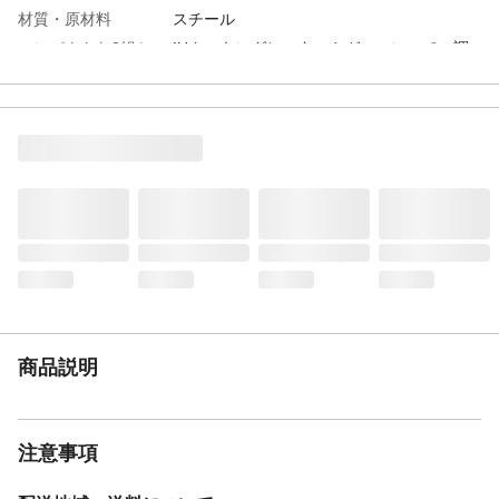
材質・原材料
スチール
コンパクトな2組セッ
IHクッキングヒーターやガスコンロでの調
トで使い方自由自在✨
理時に設置することで、周囲への油や汚れ
の飛び散りを防ぐ人気アイテム。スターフ
ィルターの「油はねガードW」は、2組セッ
トで調理スペースに合わせて自由に配置可
能。使いやすさを追求したコンパクト設計
で、調理後の掃除がぐっとラクに。毎日の
料理をもっと快適にしてくれます。
こんなかたにおすす
「揚げ物の後の油汚れをなんとかしたい」
めです🍀
「大きくて洗いにくいレンジガードに悩ん
でいる」 「スキマから飛ぶ油はねが気にな
る…」「狭いキッチンでも使いたい」 そん
なお悩みをお持ちの方にぴったり。調理後
の片付けがラクになり、料理の時間がもっ
商品説明
と快適になります。
ピタっと隙間ゼロで
2組セットなので環境にあわせて調理器具の
しっかりガード
まわりをしっかり囲めます。ガードの隙間
を抑えた設計で、気になる油はねもしっか
注意事項
りブロック。（ロゴを内側に向けて使用し
た場合）