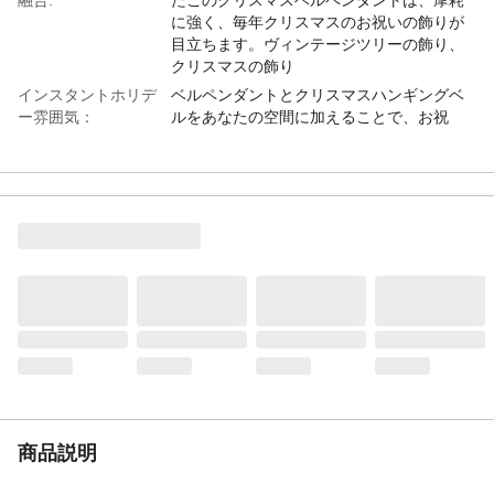
に強く、毎年クリスマスのお祝いの飾りが
目立ちます。ヴィンテージツリーの飾り、
クリスマスの飾り
インスタントホリデ
ベルペンダントとクリスマスハンギングベ
ー雰囲気：
ルをあなたの空間に加えることで、お祝
い、冬のホリデーデコレーション、ホリデ
ーキャビネットデコレーションに、即座に
明るいクリスマスガーランドと冬のホリデ
ーデコレーションの雰囲気をもたらします
クリスマスベル飾り:
これらの冬のベル飾りを松ぼっくりとベル
飾りと組み合わせて、クリスマスツリーの
飾りの統一感を演出し、全体的なホリデー
ウィンドウ飾りの魅力を高めます。クリス
マスツリーの飾り、ベル飾り
季節ごとの魅力：
この金属製のホリデーオーナメントと松ぼ
っくりの赤いリボンの装飾要素で、冬のホ
リデーリースとクリスマスガーランドを強
化し、より豊かで豪華な外観を実現しま
す。ホリデーツリーのオーナメント、吊り
商品説明
下げベルオーナメント
ご注意:
海外輸送でございますのでお届けまで配送