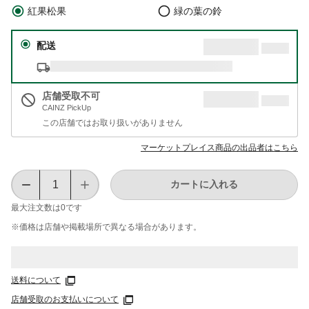
紅果松果
緑の葉の鈴
配送
店舗受取不可
CAINZ PickUp
この店舗ではお取り扱いがありません
マーケットプレイス商品の出品者はこちら
カートに入れる
最大注文数は
0
です
※価格は​店舗や​掲載場所で​異なる​場合が​あります。
送料について
店舗受取のお支払いについて