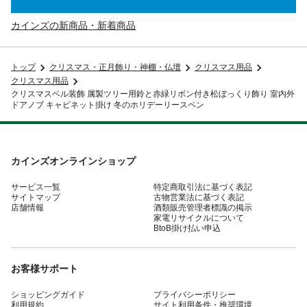
カインズの新商品・新着商品
トップ
クリスマス・正月飾り・神棚・仏壇
クリスマス用品
クリスマス用品
クリスマスベル装飾 属製ツリー用鈴と赤緑リボン付き松ぼっくり飾り 室内外
ドアノブ キャビネット掛け 冬のホリデーリースペン
カインズオンラインショップ
サービス一覧
特定商取引法に基づく表記
サイトマップ
古物営業法に基づく表記
店舗情報
酒類販売管理者標識の掲示
家電リサイクルについて
BtoB掛け払い申込
お客様サポート
ショッピングガイド
プライバシーポリシー
利用規約
サイト利用条件・推奨環境